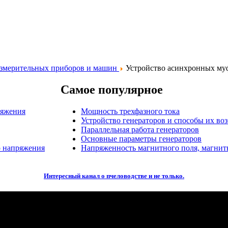
измерительных приборов и машин
Устройство асинхронных му
Самое популярное
ряжения
Мощность трехфазного тока
Устройство генераторов и способы их во
Параллельная работа генераторов
Основные параметры генераторов
о напряжения
Напряженность магнитного поля, магнит
Интересный канал о пчеловодстве и не только.