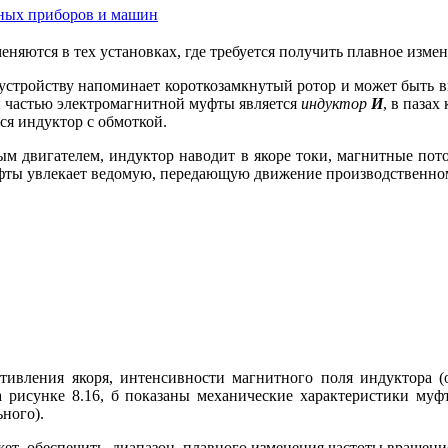
ьных приборов и машин
яются в тех установках, где требуется получить плавное изме
 устройству напоминает короткозамкнутый ротор и может быть в
й частью электромагнитной муфты является
индуктор
И
, в паза
ся индуктор с обмоткой.
м двигателем, индуктор наводит в якоре токи, магнитные пот
уфты увлекает ведомую, передающую движение производственно
тивления якоря, интенсивности магнитного поля индуктора (о
а рисунке 8.16, б показаны механические характеристики муф
ного).
ет обеспечить диапазон плавного изменения частоты вращения