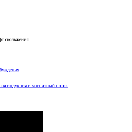
фт скольжения
збуждения
ная индукция и магнитный поток