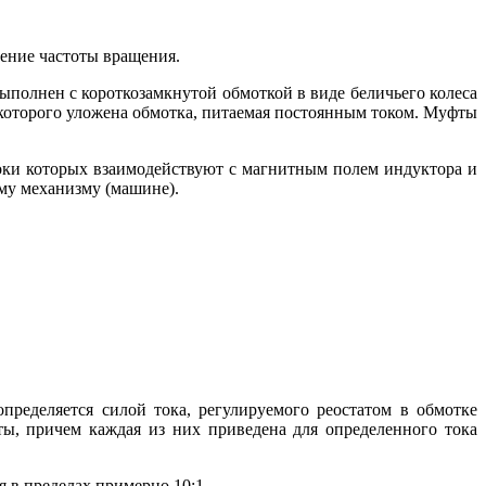
нение частоты вращения.
ыполнен с короткозамкнутой обмоткой в виде беличьего колеса
х которого уложена обмотка, питаемая постоянным током. Муфты
оки которых взаимодействуют с магнитным полем индуктора и
му механизму (машине).
пределяется силой тока, регулируемого реостатом в обмотке
ты, причем каждая из них приведена для определенного тока
 в пределах примерно 10:1.