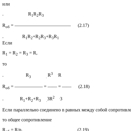
или
. R
R
R
1
2
3
R
= ———————————— (2.17)
об
. R
R
+R
R
+R
R
1
2
2
3
3
1
Если
R
= R
= R
= R,
1
2
3
то
3 .
. R
R
R
3 .
R
= —————— = —— = —— (2.18)
об
2 .
. R
+R
+R
3R
3
1
2
3 .
Если параллельно соединено n равных между собой сопротивл
то общее сопротивление
R
= R/n. (2.19)