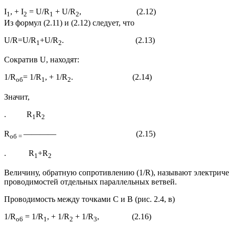
I
, + I
= U/R
+ U/R
, (2.12)
1
2
1
2
Из формул (2.11) и (2.12) следует, что
U/R=U/R
+U/R
. (2.13)
1
2
Сократив U, находят:
1/R
= 1/R
, + 1/R
. (2.14)
об
1
2
Значит,
. R
R
1
2
R
———— (2.15)
об =
. R
+R
1
2
Величину, обратную сопротивлению (1/R), называют электриче
проводимостей отдельных параллельных ветвей.
Проводимость между точками С и В (рис. 2.4, в)
1/R
= 1/R
, + 1/R
+ 1/R
, (2.16)
о6
1
2
3