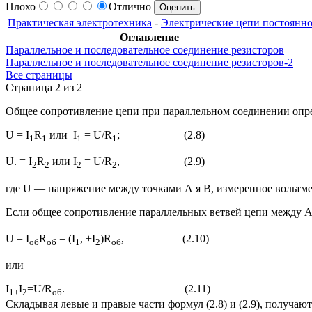
Плохо
Отлично
Практическая электротехника
-
Электрические цепи постоянно
Оглавление
Параллельное и последовательное соединение резисторов
Параллельное и последовательное соединение резисторов-2
Все страницы
Страница 2 из 2
Общее сопротивление цепи при параллельном соединении опред
U = I
R
или I
= U/R
; (2.8)
1
1
1
1
U. = I
R
или I
= U/R
, (2.9)
2
2
2
2
где U — напряжение между точками А я В, измеренное вольтм
Если общее сопротивление параллельных ветвей цепи между А 
U = I
R
= (I
, +I
)R
, (2.10)
об
об
1
2
об
или
I
I
=U/R
. (2.11)
1+
2
o6
Складывая левые и правые части формул (2.8) и (2.9), получают