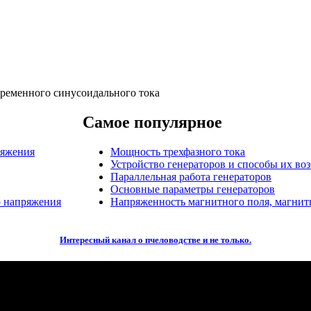
ременного синусоидального тока
Самое популярное
ряжения
Мощность трехфазного тока
Устройство генераторов и способы их во
Параллельная работа генераторов
Основные параметры генераторов
о напряжения
Напряженность магнитного поля, магнит
Интересный канал о пчеловодстве и не только.