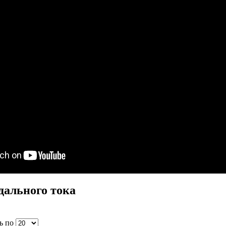
дального тока
ь по