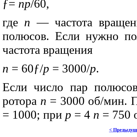
ƒ=
np
/60, 
где
n
— частота вращен
полюсов. Если нужно по
частота вращения
п
= 60ƒ/
p
= 3000/
p
. 
Если число пар полюс
ротора
n
= 3000 об/мин.
= 1000; при
р
= 4
n
= 750 о
< Предыдущ